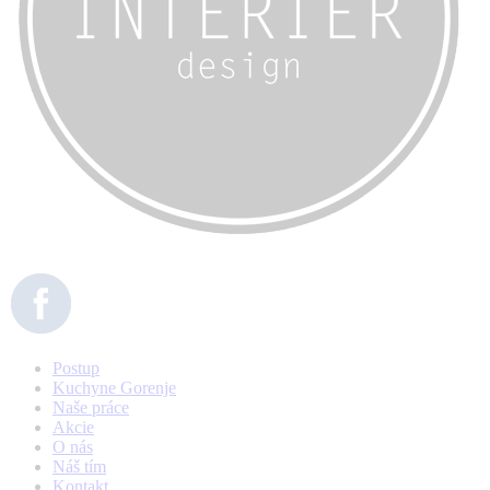
Postup
Kuchyne Gorenje
Naše práce
Akcie
O nás
Náš tím
Kontakt