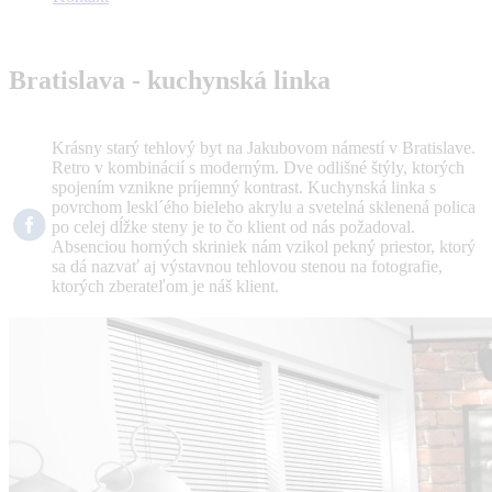
Bratislava - kuchynská linka
Krásny starý tehlový byt na Jakubovom námestí v Bratislave.
Retro v kombinácií s moderným. Dve odlišné štýly, ktorých
spojením vznikne príjemný kontrast. Kuchynská linka s
povrchom leskl´ého bieleho akrylu a svetelná sklenená polica
po celej dĺžke steny je to čo klient od nás požadoval.
Absenciou horných skriniek nám vzikol pekný priestor, ktorý
sa dá nazvať aj výstavnou tehlovou stenou na fotografie,
ktorých zberateľom je náš klient.