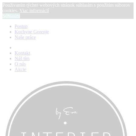
Používaním týchto webových stránok súhlasím s použitím súborov
cookies.
Viac informácií
Súhlasím
Postup
Kuchyne Gorenje
Naše práce
Kontakt
Náš tím
O nás
Akcie