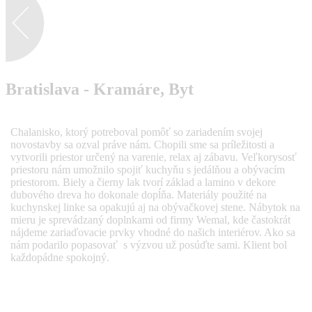
Bratislava - Kramáre, Byt
Chalanisko, ktorý potreboval pomôť so zariadením svojej
novostavby sa ozval práve nám. Chopili sme sa príležitosti a
vytvorili priestor určený na varenie, relax aj zábavu. Veľkorysosť
priestoru nám umožnilo spojiť kuchyňu s jedálňou a obývacím
priestorom. Biely a čierny lak tvorí základ a lamino v dekore
dubového dreva ho dokonale dopĺňa. Materiály použité na
kuchynskej linke sa opakujú aj na obývačkovej stene. Nábytok na
mieru je sprevádzaný doplnkami od firmy Wemal, kde častokrát
nájdeme zariaďovacie prvky vhodné do našich interiérov. Ako sa
nám podarilo popasovať s výzvou už posúďte sami. Klient bol
každopádne spokojný.