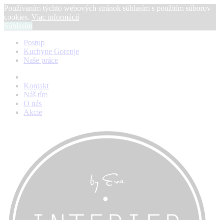
Používaním týchto webových stránok súhlasím s použitím súborov
cookies.
Viac informácií
Súhlasím
Postup
Kuchyne Gorenje
Naše práce
Kontakt
Náš tím
O nás
Akcie