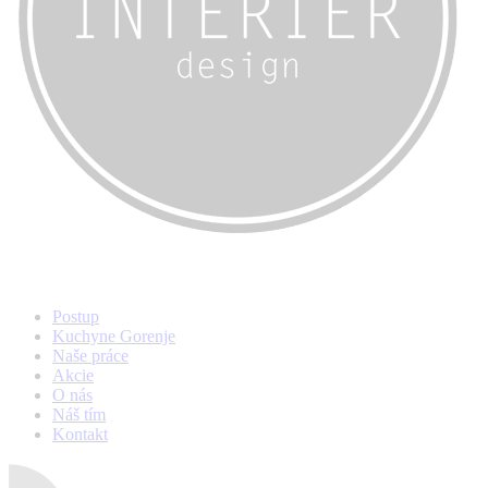
Postup
Kuchyne Gorenje
Naše práce
Akcie
O nás
Náš tím
Kontakt